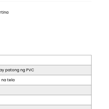
rtina
 may patong ng PVC
 na tela