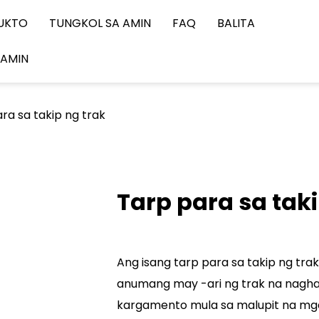
UKTO
TUNGKOL SA AMIN
FAQ
BALITA
 AMIN
ra sa takip ng trak
Tarp para sa taki
Ang isang tarp para sa takip ng tr
anumang may -ari ng trak na nagh
kargamento mula sa malupit na mga 