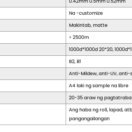
0.42mm 0.5mm 0.52mm
Na -customize
Makintab, matte
> 2500m
1000d*1000d 20*20, 1000d*
B2, B1
Anti-Mildew, anti-UV, ant
A4 laki ng sample na libre
20-35 araw ng pagtatrab
Ang haba ng roll, lapad, a
pangangailangan