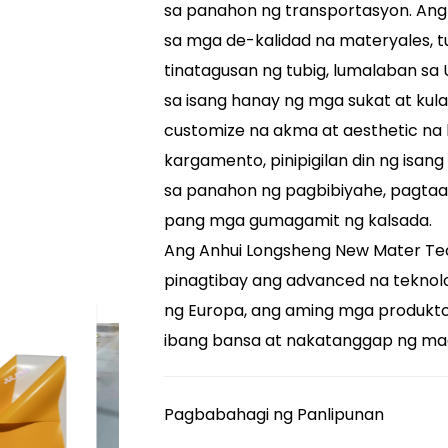
sa panahon ng transportasyon. Ang
sa mga de-kalidad na materyales, tu
tinatagusan ng tubig, lumalaban sa 
sa isang hanay ng mga sukat at kula
customize na akma at aesthetic na 
kargamento, pinipigilan din ng isang
sa panahon ng pagbibiyahe, pagtaas
pang mga gumagamit ng kalsada.
Ang Anhui Longsheng New Mater Tech
pinagtibay ang advanced na teknol
ng Europa, ang aming mga produkto
ibang bansa at nakatanggap ng ma
Pagbabahagi ng Panlipunan