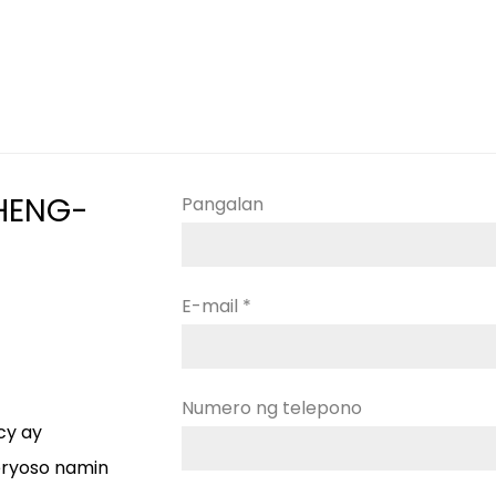
HENG-
Pangalan
E-mail *
Numero ng telepono
cy ay
eryoso namin