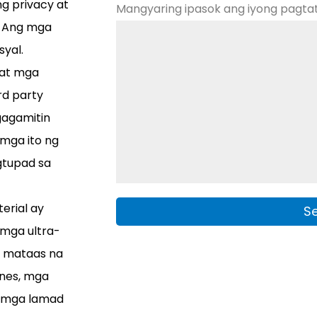
g privacy at
Mangyaring ipasok ang iyong pagta
t Ang mga
syal.
 at mga
rd party
gagamitin
mga ito ng
gtupad sa
erial ay
mga ultra-
, mataas na
anes, mga
t mga lamad