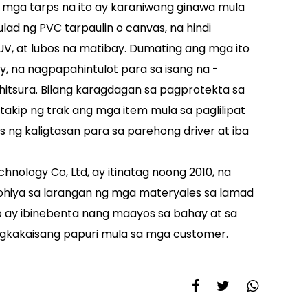
 mga tarps na ito ay karaniwang ginawa mula
lad ng PVC tarpaulin o canvas, na hindi
UV, at lubos na matibay. Dumating ang mga ito
y, na nagpapahintulot para sa isang na -
hitsura. Bilang karagdagan sa pagprotekta sa
 takip ng trak ang mga item mula sa paglilipat
 ng kaligtasan para sa parehong driver at iba
nology Co, Ltd, ay itinatag noong 2010, na
ohiya sa larangan ng mga materyales sa lamad
 ay ibinebenta nang maayos sa bahay at sa
gkakaisang papuri mula sa mga customer.