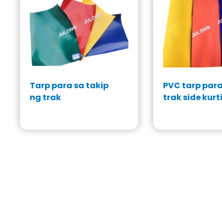
Tarp para sa takip
PVC tarp para
ng trak
trak side kurt