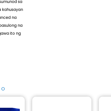
 sumunod sa
a kahusayan
anced na
 pasulong na
gawa ito ng
TO