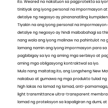
ito. Weared na nakatuon sa pagprotekta sa iyon
tinitiyak ang iyong personal na impormasyon a
detalye ng negosyo ay pinananatiling kumpiden
Tiyakin na ang iyong personal na impormasyon
detalye ng negosyo ay hindi maibabahagi sa thi
nang wala ang iyong malinaw na pahintulot na 
lamang namin ang iyong impormasyon para sa 
pagbibigay sa iyo ng aming mga serbisyo at pa
aming mga obligasyong kontraktwal sa iyo.
Mula nang maitatag ito, ang Longsheng New Mat
nakabuo at gumawa ng mga produkto tulad ng 
high lakas na lamad ng lamad, anti-pamamaga
light transmittance ultra-transparent membr
lamad ng proteksyon sa kapaligiran ng dumi, a