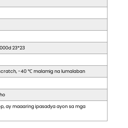
1000d 23*23
i-scratch, -40 ℃ malamig na lumalaban
aho
tbp, ay maaaring ipasadya ayon sa mga