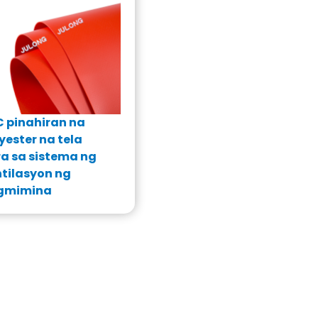
 pinahiran na
yester na tela
a sa sistema ng
tilasyon ng
gmimina