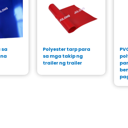
 sa
Polyester tarp para
PVC
ina
sa mga takip ng
pol
trailer ng trailer
par
ben
pa